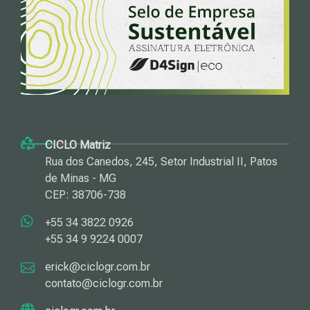
CICLO Matriz
Rua dos Canedos, 245, Setor Industrial II, Patos
de Minas - MG
CEP: 38706-738
+55 34 3822 0926
+55 34 9 9224 0007
erick@ciclogr.com.br
contato@ciclogr.com.br