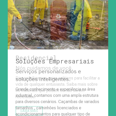
Residencial
Soluções Empresariais
Nós cuidamos de você.
Serviços personalizados e
Disponibilizamos guias práticos para facilitar a
soluções inteligentes.
vida de qualquer entusiasta. Saiba mais sobre
Grande conhecimento e experiência na área
os materiais que podem ou não serem
industrial, contamos com uma ampla estrutura
reciclados.
para diversos cenários. Caçambas de variados
tamanhos , caminhões licenciados e
SAIBA MAIS
acondicionamentos para qualquer tipo de